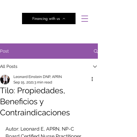
Financing with us
Subscribe here for Discounts
Post
All Posts
Leonard Einstein DNP, APRN
Sep 15, 2021
3 min read
Tilo: Propiedades,
Beneficios y
Contraindicaciones
Autor: Leonard E, APRN, NP-C
Board Certified Nurse Practitioner 