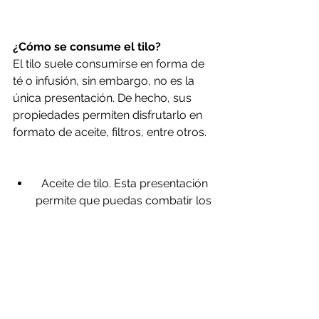
¿Cómo se consume el tilo?
El tilo suele consumirse en forma de 
té o infusión, sin embargo, no es la 
única presentación. De hecho, sus 
propiedades permiten disfrutarlo en 
formato de aceite, filtros, entre otros.
  Aceite de tilo. Esta presentación 
permite que puedas combatir los 
episodios de ansiedad e incluso 
insomnio. También puedes usarlo 
para combatir cólicos asociados 
a la menstruación, dolores 
gástricos y otras utilidades, ya 
que es antiespasmódico y 