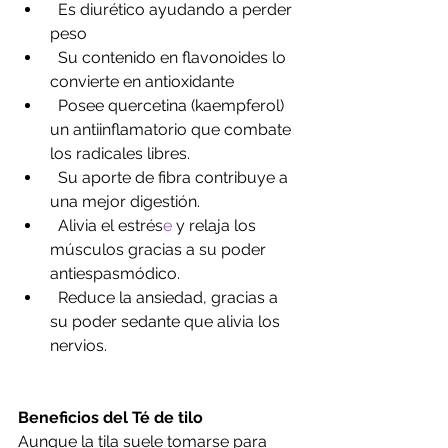
  Es diurético ayudando a perder 
peso
  Su contenido en flavonoides lo 
convierte en antioxidante
  Posee quercetina (kaempferol) 
un antiinflamatorio que combate 
los radicales libres.
  Su aporte de fibra contribuye a 
una mejor digestión.
  Alivia el estrés
e
 y relaja los 
músculos gracias a su poder 
antiespasmódico.
  Reduce la ansiedad, gracias a 
su poder sedante que alivia los 
nervios.
Beneficios del Té de tilo
Aunque la tila suele tomarse para 